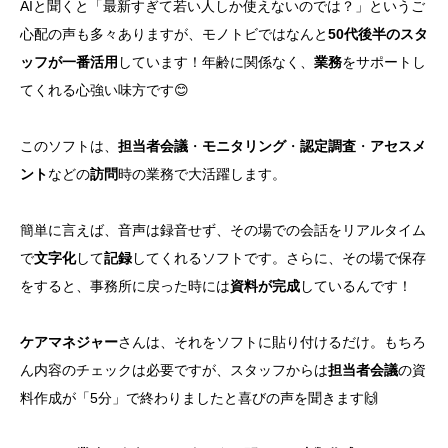
AIと聞くと「最新すぎて若い人しか使えないのでは？」というご
心配の声も多々ありますが、モノトビではなんと
50代後半のスタ
ッフが一番活用
しています！年齢に関係なく、
業務
をサポートし
てくれる心強い味方です😊
このソフトは、
担当者会議
・
モニタリング
・
認定調査
・
アセスメ
ント
などの
訪問
時の業務で大活躍します。
簡単に言えば、音声は録音せず、その場での会話をリアルタイム
で
文字化
して
記録
してくれるソフトです。さらに、その場で保存
をすると、事務所に戻った時には
資料が完成
しているんです！
ケアマネジャー
さんは、それをソフトに貼り付けるだけ。もちろ
ん内容のチェックは必要ですが、スタッフからは
担当者会議
の資
料作成が「5分」で終わりましたと喜びの声を聞きます🙌