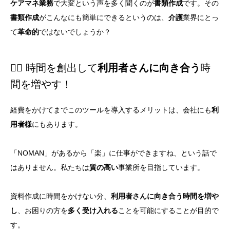
ケアマネ業務
で大変という声を多く聞くのが
書類作成
です。その
書類作成
がこんなにも簡単にできるというのは、
介護
業界にとっ
て
革命的
ではないでしょうか？
🧑‍⚕️ 時間を創出して
利用者さんに向き合う
時
間を増やす！
経費をかけてまでこのツールを導入するメリットは、会社にも
利
用者様
にもあります。
「NOMAN」があるから「楽」に仕事ができますね、という話で
はありません。私たちは
質の高い
事業所を目指しています。
資料作成に時間をかけない分、
利用者さんに向き合う時間を増や
し
、お困りの方を
多く受け入れる
ことを可能にすることが目的で
す。