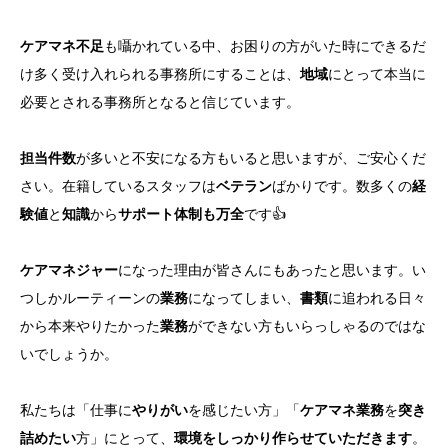
ケアマネ不足
も囁かれている中、お困りの方がいた時にできるだ
け多く受け入れられる事務所にすることは、
地域
にとって本当に
必要とされる事務所となると信じています。
担当件数
が多いと不安になる方もいると思いますが、ご安心くだ
さい。在籍しているスタッフは
ベテラン
ばかりです。数多くの
経
験値
と
知識
から
サポート体制も万全
です👍
ケアマネジャー
になった理由が皆さんにもあったと思います。い
つしかルーティーンの
業務
になってしまい、
書類
に追われる日々
から本来やりたかった
業務
ができない方もいらっしゃるのではな
いでしょうか。
私たちは「仕事に
やりがい
を感じたい方」「
ケアマネ業務
を
突き
詰めたい
方」にとって、
環境をしっかり作らせていただきます
。