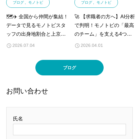
ブログ
モノトビ
ブログ
モノトビ
🗺️✈️ 全国から仲間が集結！
🚀 【求職者の方へ】AI分析
データで見るモノトビスタ
で判明！モノトビの「最高
ッフの出身地割合と上京を
のチーム」を支える4つの
支える安心の環境 🏢🤝
指標 🧠✨
2026.07.04
2026.04.01
ブログ
お問い合わせ
氏名