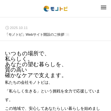
」
「人で
始
まり、
人
で
進
む
2026.02.22
2025.10.11
【3月】在宅クリニック共同セミナー実施
「モノトビ」Webサイト開設のご挨拶
いつもの場所で、
私らしく。
あなたの望む暮らしを、
質の高い
確かなケアで支えます。
私たちの会社モノトビは、
「私らしく生きる」という挑戦を全力で応援していま
す。
この地域で、安心してあなたらしい暮らしを始めまし