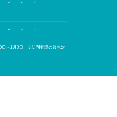
✓
✓
✓
✓
✓
✓
30日～1月3日 ※訪問看護の緊急対