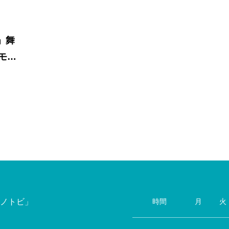
」舞
モノ
！
ノトビ」
時間
月
火