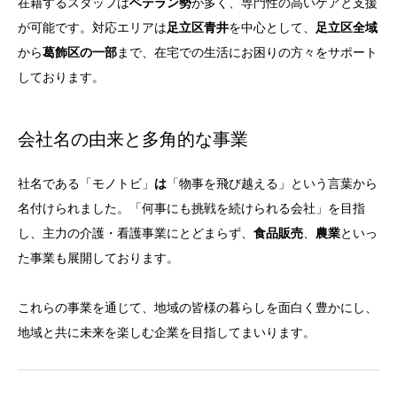
在籍するスタッフは
ベテラン勢
が多く、専門性の高いケアと支援
が可能です。対応エリアは
足立区青井
を中心として、
足立区全域
から
葛飾区の一部
まで、在宅での生活にお困りの方々をサポート
しております。
会社名の由来と多角的な事業
社名である「モノトビ」
は
「物事を飛び越える」という言葉から
名付けられました。「何事にも挑戦を続けられる会社」を目指
し、主力の介護・看護事業にとどまらず、
食品販売
、
農業
といっ
た事業も展開しております。
これらの事業を通じて、地域の皆様の暮らしを面白く豊かにし、
地域と共に未来を楽しむ企業を目指してまいります。